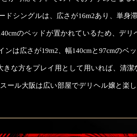
ードシングルは、広さが16m2あり、単身
40cmのベッドが置かれているため、デ
は広さが19m2、幅140cmと97cmの
大きな方をプレイ用として用いれば、清潔
・スール大阪は広い部屋でデリヘル嬢と楽