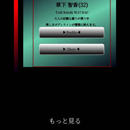
草下 智香(32)
T.165 B.81(B) W.57 H.87
大人の妖艶な薫りが漂う中
美しきボディラインが優雅に映えます。
▶Profile◀
▶ Diary◀
もっと見る