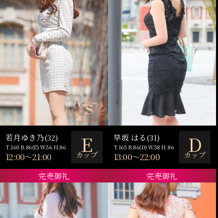
E
D
若月ゆき乃(32)
早坂 はる(31)
T.160 B.86(E) W.56 H.86
T.165 B.86(D) W.58 H.86
カップ
カップ
12:00～21:00
13:00～22:00
完売御礼
完売御礼