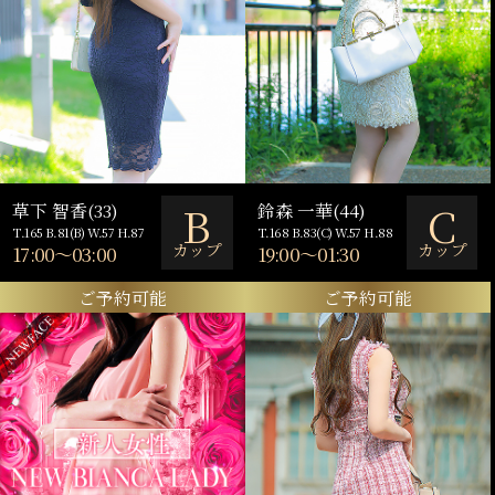
B
C
草下 智香(33)
鈴森 一華(44)
T.165 B.81(B) W.57 H.87
T.168 B.83(C) W.57 H.88
カップ
カップ
17:00～03:00
19:00～01:30
ご予約可能
ご予約可能