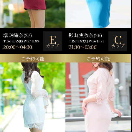
E
C
堀 玲緒奈(27)
影山 実依奈(26)
T.163 B.85(E) W.57 H.89
T.153 B.83(C) W.56 H.85
カップ
カップ
20:00～04:30
21:30～03:00
ご予約可能
ご予約可能