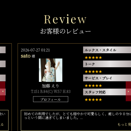
Review
お客様のレビュー
2026-07-27 01:21
ルックス・スタイル
sato
様
トーク
サービス・プレイ
加藤 えり
T.151 B.84(C) W.57 H.83
スタッフ対応
プロフィール
初めての利用でしたが、とても穏やかで可愛らしく、癒しの９０分はあ
っという間に過ぎてしまいました。...
もっと見る