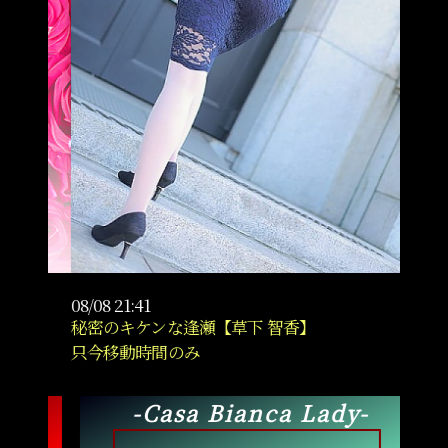
08/08 21:41
08/08 
秘密のキケンな逢瀬【草下 智香】
すべて
只今移動時間のみ
22時
-Casa Bianca Lady-