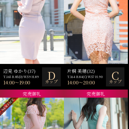
D
C
辺見 ゆかり(37)
片桐 美穂(32)
T.165 B.85(D) W.59 H.89
T.164 B.84(C) W.57 H.90
カップ
カップ
14:00～19:00
14:00～20:00
完売御礼
完売御礼