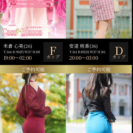
F
D
米倉 心美(26)
安達 桃香(36)
T.166 B.90(F) W.57 H.88
T.161 B.85(D) W.57 H.86
カップ
カップ
19:00～02:00
20:00～03:00
ご予約可能
ご予約可能