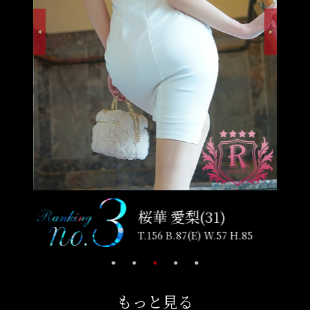
桜華 愛梨(31)
.87
T.156 B.87(E) W.57 H.85
もっと見る