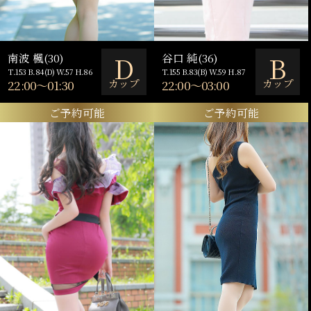
D
B
南波 楓(30)
谷口 純(36)
T.153 B.84(D) W.57 H.86
T.155 B.83(B) W.59 H.87
カップ
カップ
22:00～01:30
22:00～03:00
ご予約可能
ご予約可能