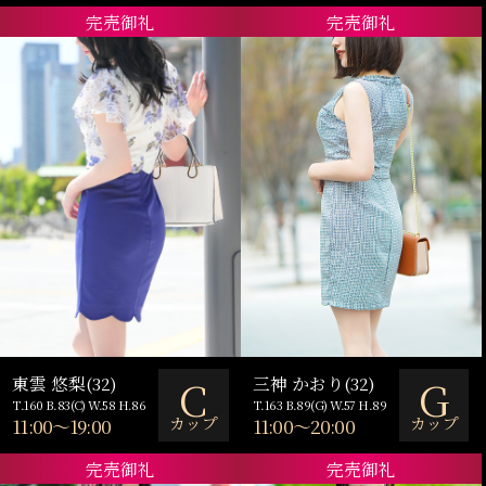
完売御礼
完売御礼
C
G
東雲 悠梨(32)
三神 かおり(32)
T.160 B.83(C) W.58 H.86
T.163 B.89(G) W.57 H.89
カップ
カップ
11:00～19:00
11:00～20:00
完売御礼
完売御礼