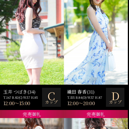
C
D
玉井 つばき(34)
織田 春香(31)
T.167 B.82(C) W.57 H.85
T.155 B.84(D) W.57 H.87
カップ
カップ
12:00～15:00
12:00～20:00
完売御礼
完売御礼