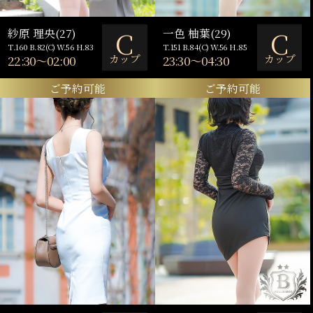
C
C
紗原 理央(27)
一色 柚葉(29)
T.160 B.82(C) W.56 H.83
T.151 B.84(C) W.56 H.85
カップ
カップ
22:30～02:00
23:30～04:30
ご予約可能
ご予約可能