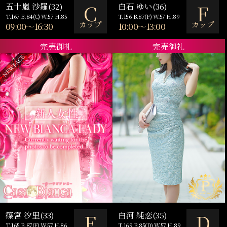
C
F
五十嵐 沙羅(32)
白石 ゆい(36)
T.167 B.84(C) W.57 H.85
T.156 B.87(F) W.57 H.89
カップ
カップ
09:00～16:30
10:00～13:00
完売御礼
完売御礼
F
D
篠宮 汐里(33)
白河 純恋(35)
T.165 B.87(F) W.57 H.86
T.169 B.85(D) W.57 H.89