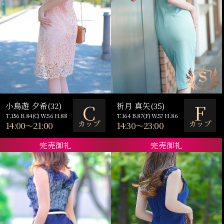
C
F
小鳥遊 夕希(32)
祈月 真矢(35)
T.156 B.84(C) W.56 H.88
T.164 B.87(F) W.57 H.86
カップ
カップ
14:00～21:00
14:30～23:00
完売御礼
完売御礼