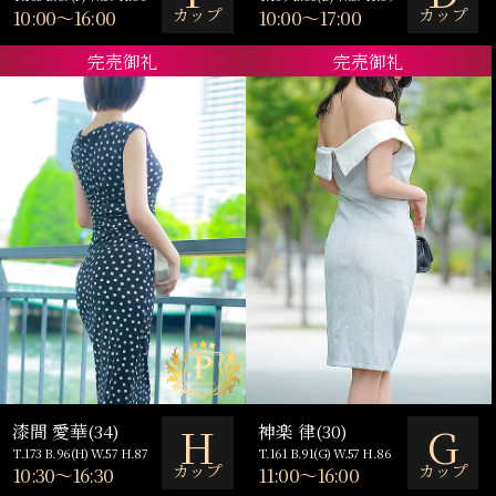
カップ
カップ
10:00～16:00
10:00～17:00
完売御礼
完売御礼
H
G
漆間 愛華(34)
神楽 律(30)
T.173 B.96(H) W.57 H.87
T.161 B.91(G) W.57 H.86
カップ
カップ
10:30～16:30
11:00～16:00