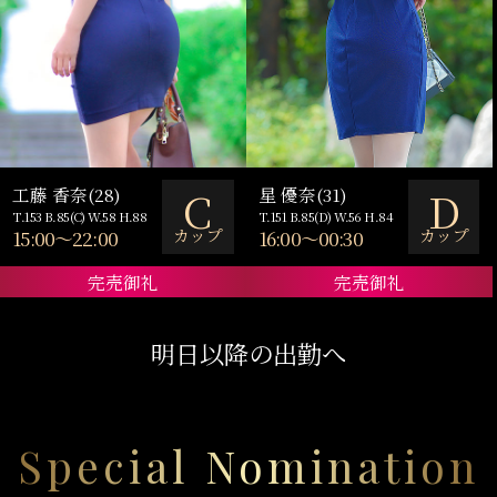
C
D
工藤 香奈(28)
星 優奈(31)
T.153 B.85(C) W.58 H.88
T.151 B.85(D) W.56 H.84
カップ
カップ
15:00～22:00
16:00～00:30
完売御礼
完売御礼
明日以降の出勤へ
Special Nomination