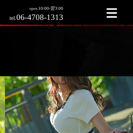
10:00-翌3:00
open.
06-4708-1313
tel.