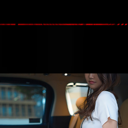
大阪高級デリヘル Casa Bianca（カーサ・ビアンカ）