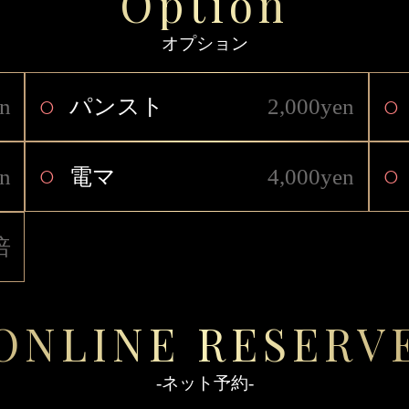
Option
オプション
○
○
n
パンスト
2,000yen
○
○
n
電マ
4,000yen
倍
ONLINE RESERV
-ネット予約-