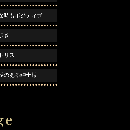
な時もポジティブ
歩き
トリス
感のある紳士様
ge