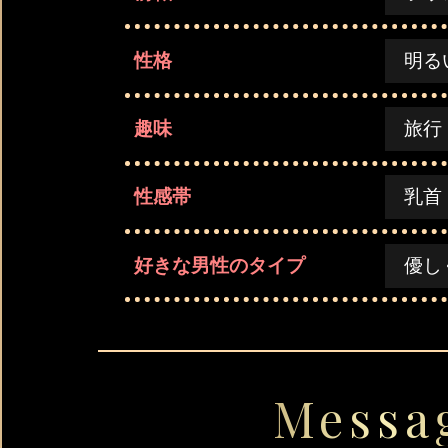
性格
明る
趣味
旅行
性感帯
乳首
好きな男性のタイプ
優し
Messa