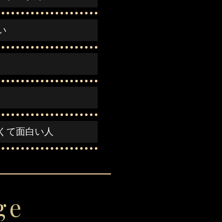
い
くて面白い人
ge