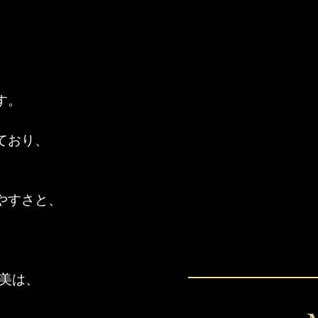
す。
ており、
。
やすさと、
線美は、