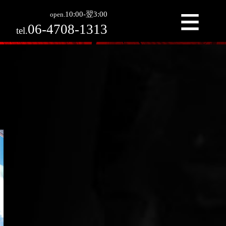
10:00-翌3:00
open.
06-4708-1313
tel.