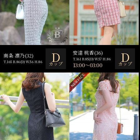
D
D
安達 桃香(36)
南条 凛乃(32)
T.161 B.85(D) W.57 H.86
T.165 B.86(D) W.56 H.86
カップ
カップ
13:00～03:00