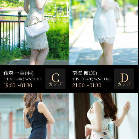
C
D
鈴森 一華(44)
南波 楓(30)
T.168 B.83(C) W.57 H.88
T.153 B.84(D) W.57 H.86
カップ
カップ
19:00～01:30
21:00～01:30