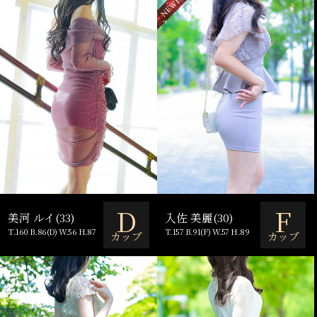
D
F
美河 ルイ(33)
入佐 美麗(30)
T.160 B.86(D) W.56 H.87
T.157 B.91(F) W.57 H.89
カップ
カップ