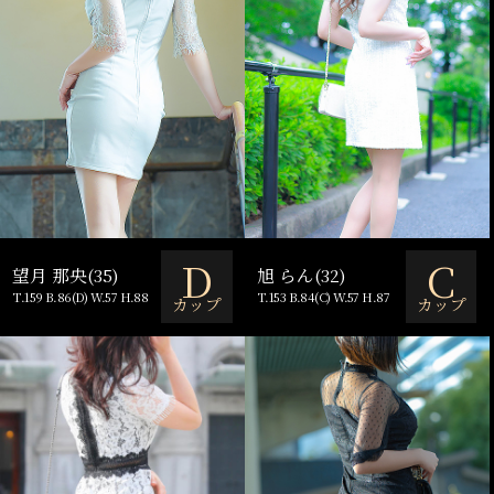
D
C
望月 那央(35)
旭 らん(32)
T.159 B.86(D) W.57 H.88
T.153 B.84(C) W.57 H.87
カップ
カップ