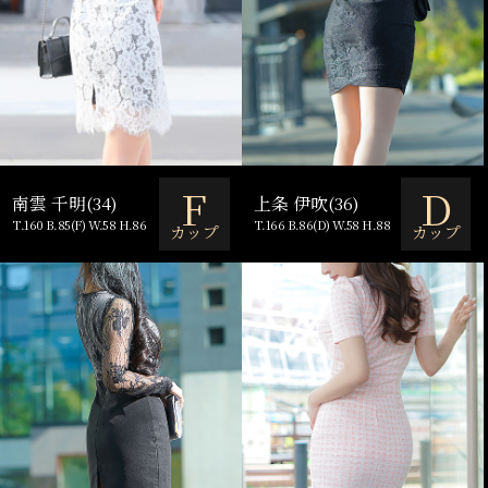
F
D
南雲 千明(34)
上条 伊吹(36)
T.160 B.85(F) W.58 H.86
T.166 B.86(D) W.58 H.88
カップ
カップ