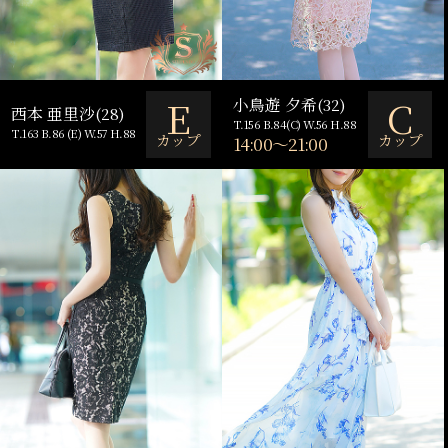
E
C
小鳥遊 夕希(32)
西本 亜里沙(28)
T.156 B.84(C) W.56 H.88
T.163 B.86 (E) W.57 H.88
カップ
カップ
14:00～21:00