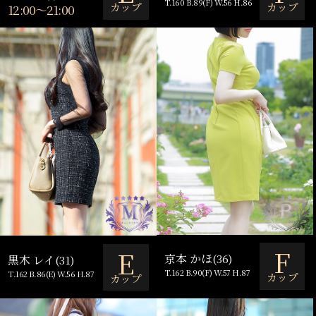
T.160 B.89(F) W.56 H.86
カップ
カップ
12:00～21:00
F
E
京本 かほ(36)
黒木 レイ(31)
T.162 B.90(F) W.57 H.87
T.162 B.86(E) W.56 H.87
カップ
カップ