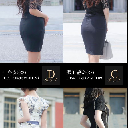
D
C
一条 妃(32)
湯川 静奈(37)
T.160 B.84(D) W.58 H.93
T.164 B.85(C) W.58 H.89
カップ
カップ