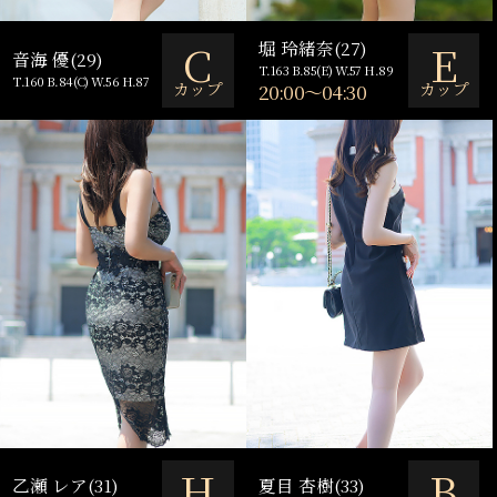
C
E
堀 玲緒奈(27)
音海 優(29)
T.163 B.85(E) W.57 H.89
T.160 B.84(C) W.56 H.87
カップ
カップ
20:00～04:30
H
B
乙瀬 レア(31)
夏目 杏樹(33)