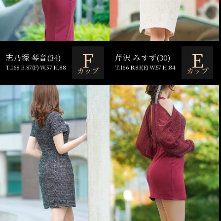
F
E
志乃塚 琴音(34)
芹沢 みすず(30)
T.168 B.87(F) W.57 H.88
T.166 B.83(E) W.57 H.84
カップ
カップ