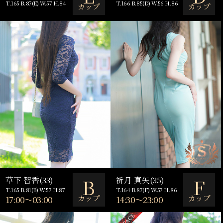
T.165 B.87(E) W.57 H.84
T.166 B.85(D) W.56 H.86
カップ
カップ
B
F
草下 智香(33)
祈月 真矢(35)
T.165 B.81(B) W.57 H.87
T.164 B.87(F) W.57 H.86
カップ
カップ
17:00～03:00
14:30～23:00