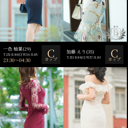
C
C
一色 柚葉(29)
加藤 えり(35)
T.151 B.84(C) W.56 H.85
T.151 B.84(C) W.57 H.83
カップ
カップ
23:30～04:30