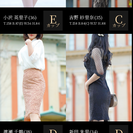
E
C
小沢 英里子(36)
吉野 紗里奈(35)
T.158 B.87(E) W.56 H.84
T.158 B.84(C) W.57 H.88
カップ
カップ
D
D
渡瀬 千鶴(38)
新田 朱里(34)