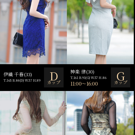
D
G
神楽 律(30)
伊織 千春(33)
T.161 B.91(G) W.57 H.86
T.165 B.84(D) W.57 H.89
カップ
カップ
11:00～16:00