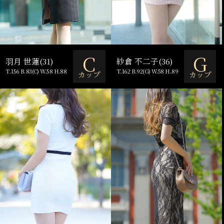
C
G
羽月 世蓮(31)
紗倉 不二子(36)
T.156 B.83(C) W.58 H.88
T.162 B.92(G) W.58 H.89
カップ
カップ