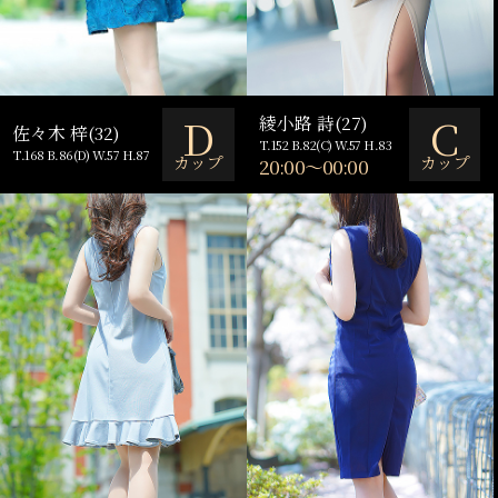
D
C
綾小路 詩(27)
佐々木 梓(32)
T.152 B.82(C) W.57 H.83
T.168 B.86(D) W.57 H.87
カップ
カップ
20:00～00:00