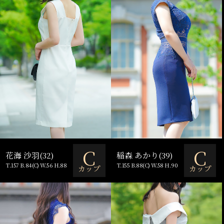
C
C
花海 沙羽(32)
稲森 あかり(39)
T.157 B.84(C) W.56 H.88
T.155 B.88(C) W.58 H.90
カップ
カップ