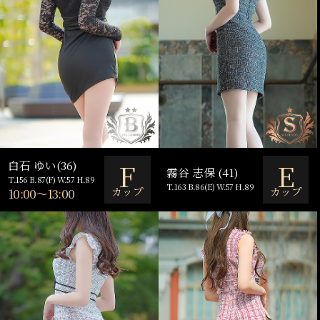
F
E
白石 ゆい(36)
霧谷 志保 (41)
T.156 B.87(F) W.57 H.89
T.163 B.86(E) W.57 H.89
カップ
カップ
10:00～13:00