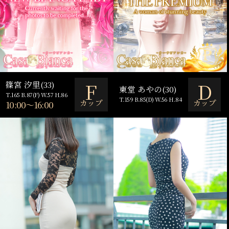
F
D
篠宮 汐里(33)
東堂 あやの(30)
T.165 B.87(F) W.57 H.86
T.159 B.85(D) W.56 H.84
カップ
カップ
10:00～16:00