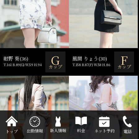
G
F
紺野 葵(36)
風間 りょう(30)
T.161 B.89(G) W.59 H.94
T.158 B.87(F) W.58 H.86
カップ
カップ
料金
新人情報
出勤情報
ネット予約
電話
トップ