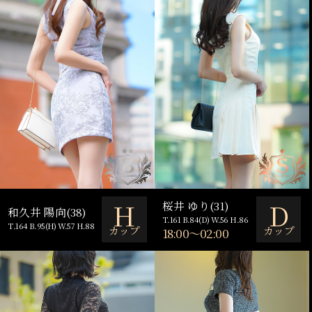
H
D
桜井 ゆり(31)
和久井 陽向(38)
T.161 B.84(D) W.56 H.86
T.164 B.95(H) W.57 H.88
カップ
カップ
18:00～02:00