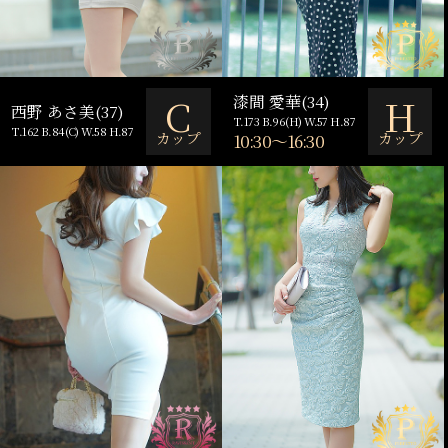
C
H
漆間 愛華(34)
西野 あさ美(37)
T.173 B.96(H) W.57 H.87
T.162 B.84(C) W.58 H.87
カップ
カップ
10:30～16:30