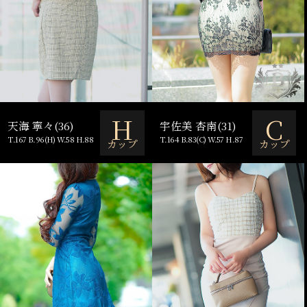
H
C
天海 寧々(36)
宇佐美 杏南(31)
T.167 B.96(H) W.58 H.88
T.164 B.83(C) W.57 H.87
カップ
カップ