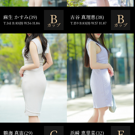
B
B
麻生 かすみ(39)
古谷 真理恵(38)
T.161 B.83(B) W.56 H.86
T.159 B.83(B) W.57 H.87
カップ
カップ
C
E
鶴海 真宙(29)
浜崎 恵里菜(32)