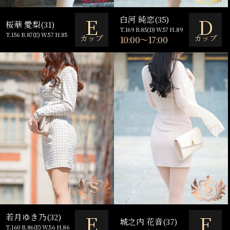
E
D
白河 純恋(35)
桜華 愛梨(31)
T.169 B.85(D) W.57 H.89
T.156 B.87(E) W.57 H.85
カップ
カップ
10:00～17:00
E
F
若月ゆき乃(32)
城之内 花音(37)
T.160 B.86(E) W.56 H.86