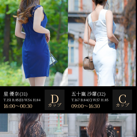
D
C
星 優奈(31)
五十嵐 沙羅(32)
T.151 B.85(D) W.56 H.84
T.167 B.84(C) W.57 H.85
カップ
カップ
16:00～00:30
09:00～16:30