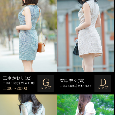
G
D
三神 かおり(32)
有馬 奈々(30)
T.163 B.89(G) W.57 H.89
T.165 B.85(D) W.57 H.88
カップ
カップ
11:00～20:00