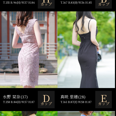
T.155 B.96(H) W.57 H.86
T.167 B.83(B) W.56 H.85
カップ
カップ
D
E
水野 栞奈(37)
真咲 里穂(28)
T.158 B.84(D) W.57 H.87
T.161 B.87(E) W.58 H.87
カップ
カップ