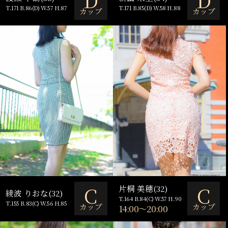
T.171 B.86(D) W.57 H.87
T.171 B.85(D) W.58 H.88
カップ
カップ
C
C
片桐 美穂(32)
綾波 りおな(32)
T.164 B.84(C) W.57 H.90
T.155 B.83(C) W.56 H.85
カップ
カップ
14:00～20:00