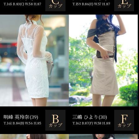
T.165 B.83(C) W.58 H.87
T.159 B.86(E) W.57 H.87
カップ
カップ
B
F
明峰 英玲奈(39)
三嶋 ひより(30)
T.161 B.84(B) W.56 H.85
T.162 B.87(F) W.58 H.88
カップ
カップ