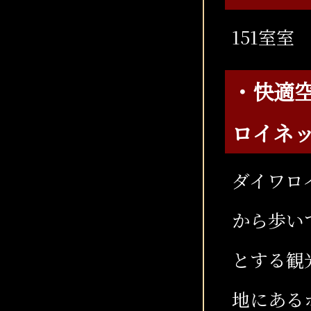
151室室
・快適
ロイネ
ダイワロ
から歩い
とする観
地にある