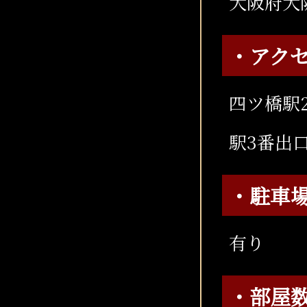
大阪府大阪
・アク
四ツ橋駅2
駅3番出
・駐車
有り
・部屋