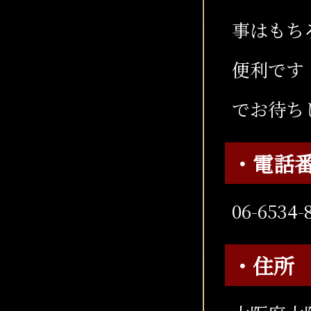
事はもち
便利です
でお待ち
・電話
06-6534-
・住所