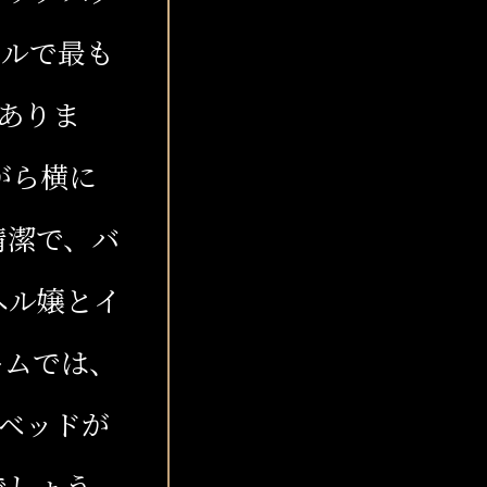
テルで最も
2ありま
がら横に
清潔で、バ
ヘル嬢とイ
ームでは、
。ベッドが
でしょう。