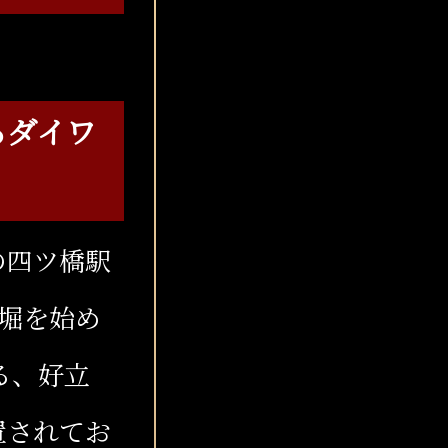
るダイワ
の四ツ橋駅
堀を始め
る、好立
置されてお