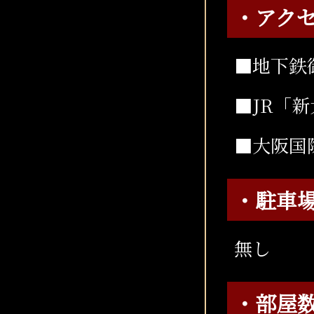
・アク
■地下鉄
■JR「
■大阪国
・駐車
無し
・部屋