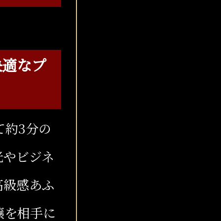
快適なプ
て約3分の
光やビジネ
高級感あふ
嬢を相手に