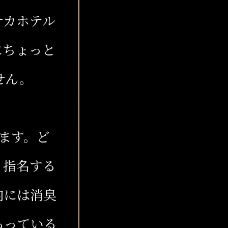
サカホテル
にちょっと
せん。
ります。ど
、指名する
内には消臭
ろっている