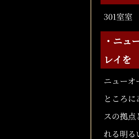
301室室
・ニュ
レイを
ニューオ
ところに
スの拠点
れる明る