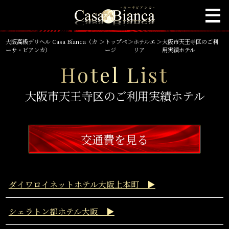
大阪高級デリヘル Casa Bianca（カ
＞
トップペ
＞
ホテルエ
＞
大阪市天王寺区のご利
ーサ・ビアンカ）
ージ
リア
用実績ホテル
Hotel List
大阪市天王寺区のご利用実績ホテル
交通費を見る
ダイワロイネットホテル大阪上本町 ▶
シェラトン都ホテル大阪 ▶