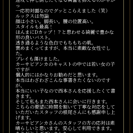
っ
一応初対面なのでグッとこらえました（笑）
ルックスは勿論
顔は小さい。脚長い。腰の位置高い。
スタイルも最高！
ほんまにDカップ！？と思わせる綺麗で豊かな
形の良いバスト。
透き通るような色白でもちもちの肌。
褒めまくってますが、本当に素敵な女性でし
た。
プレイも蕩けました。
カーサビアンカのキャストの中では若い女の子
ですが
個人的にはかなりお勧めだと思います。
本当はわざわざこんな事書きたくないのです
が、
本当にいい子なので西本さんを応援したくて書
きます。
そして私もまた西本さんに会いに行きます。
こちらの要望に時間を割いて丁寧な対応をして
いただいたスタッフの根尾さんにも感謝申し上
げます。
カーサビアンカさんのスタッフの方の応対は素
晴らしいと思います。安心して利用できます。